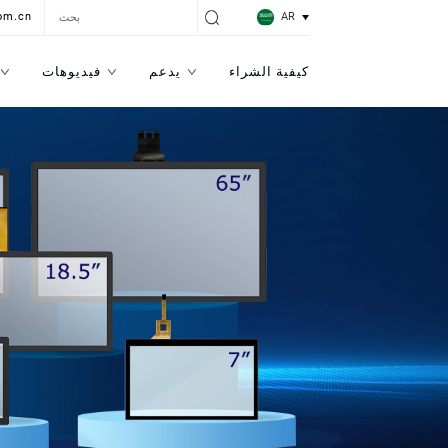
AR
om.cn
كيفية الشراء
يدعم
فيديوهات