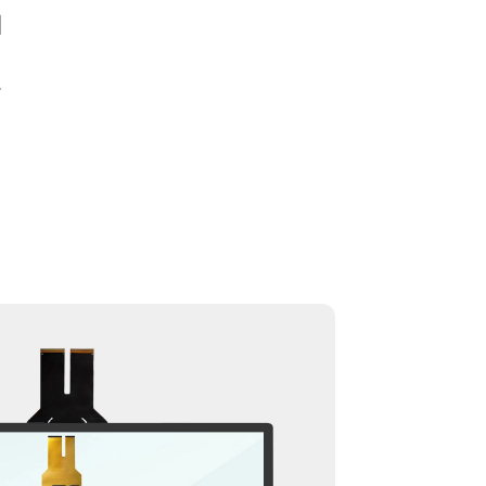
ا
الحجم: 23.6"، 27"، 