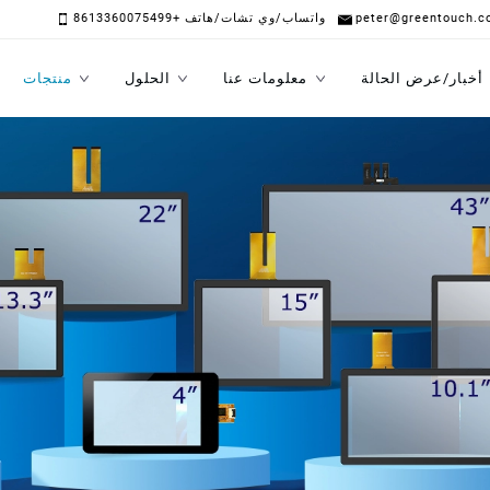
peter@greentouch.c
واتساب/وي تشات/هاتف +8613360075499
أخبار/عرض الحالة
معلومات عنا
الحلول
منتجات