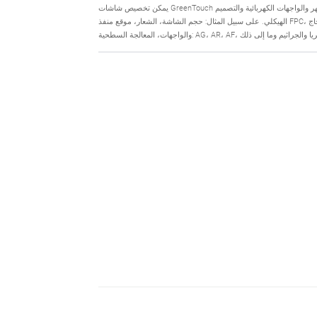
يمكن تخصيص شاشات GreenTouch التي تعمل باللمس بالسعة من حيث المظهر والواجهات الكهربائية والتصميم
الهيكلي. على سبيل المثال: حجم الشاشة، الشعار، موقع منفذ FPC، التغليف، سمك زجاج ITO، وحدات التحكم