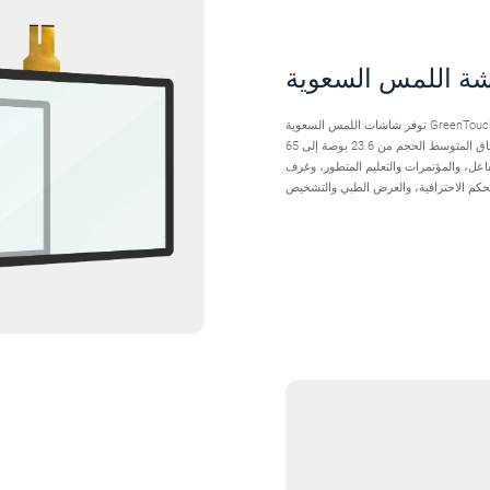
ة اللمس السعوية
توفر شاشات اللمس السعوية GreenTouch حلول لمس فعالة لعملاء اللمس الصناعي الذين يبحثون عن تجارب
تفاعلية فائقة، وتحديث المنتج، وموثوقية طويلة المدى. ويضمن النطاق المتوسط الحجم من 23.6 بوصة إلى 65
اعل، والمؤتمرات والتعليم المتطور، وغرف
تحكم الاحترافية، والعرض الطبي والتشخيص