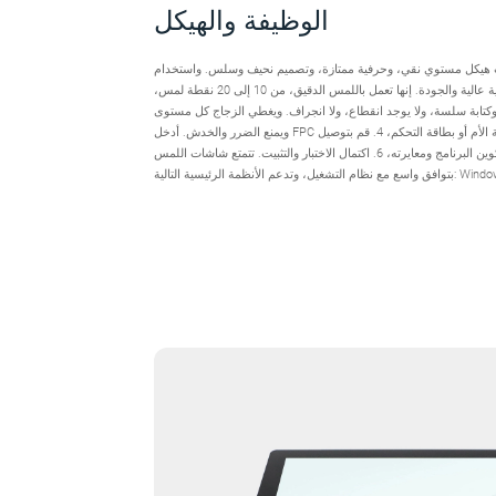
الوظيفة والهيكل
ت هيكل مستوي نقي، وحرفية ممتازة، وتصميم نحيف وسلس. واستخدام IC
المستقر ومعدات الربط للحفاظ على إنتاجية عالية والجودة. إنها تعمل باللمس الدقيق، من 10 إلى 20 نقطة لمس،
ة سلسة، ولا يوجد انقطاع، ولا انجراف. ويغطي الزجاج كل مستوى IP، ومقاومة الصدمات،
ويمنع الضرر والخدش. أدخل FPC في اللوحة الأم أو بطاقة التحكم، 4. قم بتوصيل USB لشاشة اللمس السعوية
بالمضيف، 5. تكوين البرنامج ومعايرته، 6. اكتمال الاختبار والتثبيت. تتمتع شاشات اللمس GreenTouch pcap