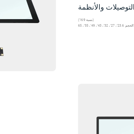
لتوصيلات والأنظمة
(نسبة 16:9)
32"، 43"، 49"، 55"، 65"