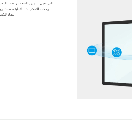
والواجهات، المعالجة السطحية: AG، AR، AF، مضاد للبكتيريا والجراثيم وما إلى ذلك.