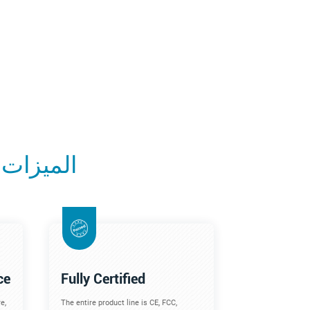
الميزات 
ce
Fully Certified
e,
The entire product line is CE, FCC,