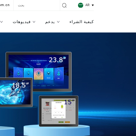
AR
om.cn
كيفية الشراء
يدعم
فيديوهات