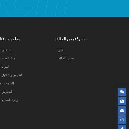
أخبار/عرض الحالة
معلومات عنا
- أخبار
- ملخص
- عرض الحالة
- تاريخ التنمية
- المزايا
- التفتيش والاختبار
- الشهادات
- المعارض
- زيارة المصنع