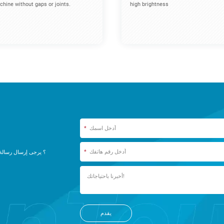
hine without gaps or joints.
high brightness
*
*
يقدم