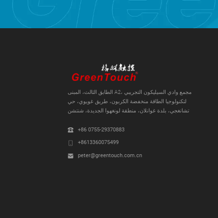
الطابق الثالث، المبنى A2، مجمع وادي السيليكون التجريبي
لتكنولوجيا الطاقة منخفضة الكربون، طريق غويوي، حي
تشانغجي، بلدة غوانلان، منطقة لونغهوا الجديدة، شنتشن
+86 0755-29370883
+8613360075499
peter@greentouch.com.cn