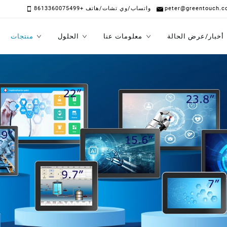
peter@greentouch.c
واتساب/وي تشات/هاتف +8613360075499
أخبار/عرض الحالة
معلومات عنا
الحلول
منتجات