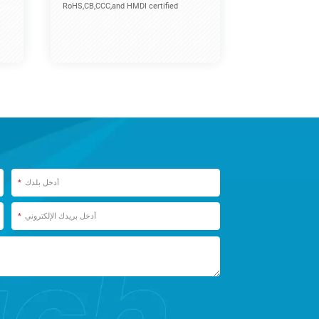
RoHS,CB,CCC,and HMDI certified
*
*