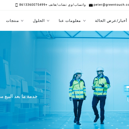
peter@greentouch.c
واتساب/وي تشات/هاتف +8613360075499
أخبار/عرض الحالة
معلومات عنا
الحلول
منتجات
توفر Green Touch خدمة ما بعد البيع 