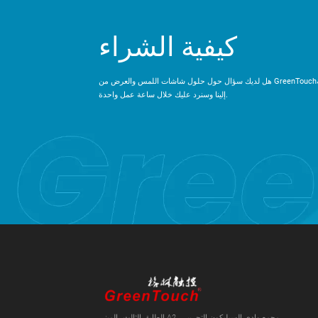
كيفية الشراء
هل لديك سؤال حول حلول شاشات اللمس والعرض من GreenTouch؟ يرجى إرسال رسالة
إلينا وسنرد عليك خلال ساعة عمل واحدة.
الطابق الثالث، المبنى A2، مجمع وادي السيليكون التجريبي