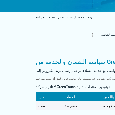
موقع:
الصفحة الرئيسية
>
يدعم
>
خدمة ما بعد البيع
تصميم الشخصي
GreenTouc
لا تلتزم شركة GreenTouch إلا بتوفير المنتجات التالية
باللمس
لمسات
منتج
نة واحدة
سنة واحدة
ضمان