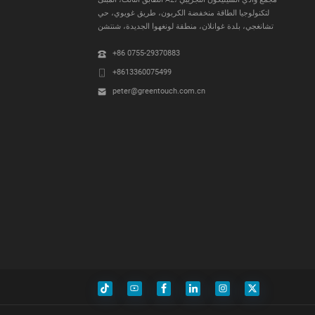
لتكنولوجيا الطاقة منخفضة الكربون، طريق غويوي، حي
تشانغجي، بلدة غوانلان، منطقة لونغهوا الجديدة، شنتشن
+86 0755-29370883
+8613360075499
peter@greentouch.com.cn