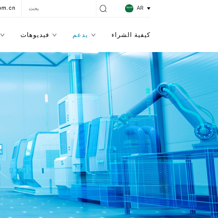
AR
om.cn
كيفية الشراء
يدعم
فيديوهات