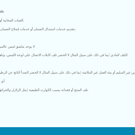
1. تبدأ فترة ا
2. العينات المجانية أو المنتجات ذات الأسعار الخاصة غير مؤهلة للاستبدال بموجب الضمان.
3. بالنسبة للسلع المطلوبة بشكل خاطئ، لا تلتزم شركة GreenTouch بتقديم خدمات استبدال الضمان أو خدمات إصلاح الضمان.
1) لا يوجد ملصق لمس عالمي كامل، لذلك لا يمكن تحديد الطراز أو الرقم التسلسلي بوضوح.
2). التلف المادي (بما في ذلك على سبيل المثال لا الحصر تلف كابلات الاتصال على لوحة اللمس، وتلف أجهزة الاستشعار، وتشوه أو انبعاج أو تشقق وحدات التحكم).
5) أي عيب ناتج عن سوء الاستخدام أو الإهمال أو التشغيل غير السليم.
6) تلف المنتج أو فقدانه بسبب الكوارث الطبيعية (مثل الزلازل والحرائق والفيضانات) أو الاضطرابات الاجتماعية أو السياسات الحكومية.