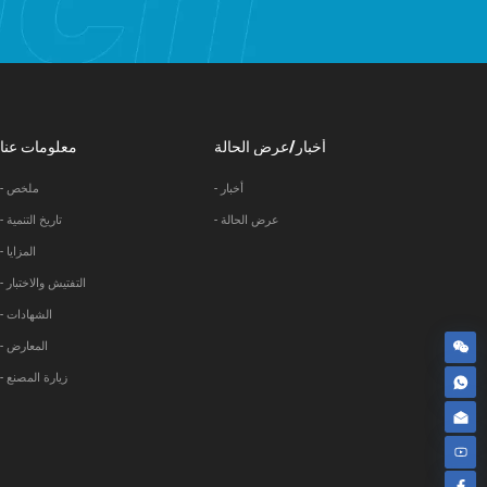
أخبار/عرض الحالة
معلومات عنا
- أخبار
- ملخص
- عرض الحالة
- تاريخ التنمية
- المزايا
- التفتيش والاختبار
- الشهادات
- المعارض
- زيارة المصنع