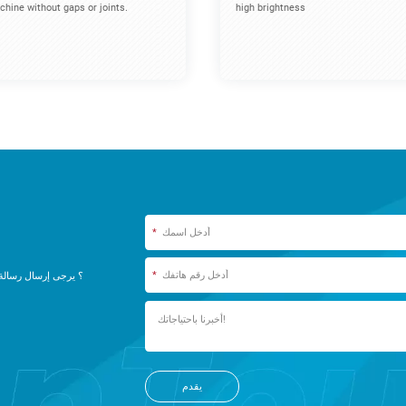
hine without gaps or joints.
high brightness
*
*
يقدم