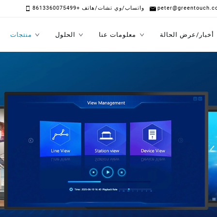
peter@greentouch.c
واتساب/وي تشات/هاتف +8613360075499
أخبار/عرض الحالة
معلومات عنا
الحلول
منتجات