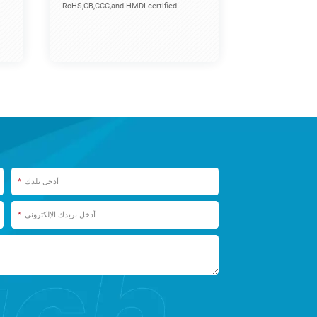
RoHS,CB,CCC,and HMDI certified
*
*