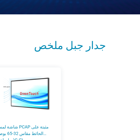
جدار جبل ملخص
شاشة لمس PCAP مثبتة 
الحائط مقاس 32-