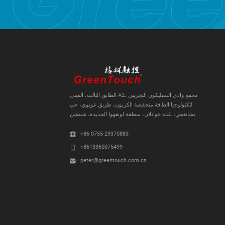
الطابق الثالث، المبنى A2، مجمع وادي السيليكون التجريبي
لتكنولوجيا الطاقة منخفضة الكربون، طريق غويوي، حي
تشانغجي، بلدة غوانلان، منطقة لونغهوا الجديدة، شنتشن
+86 0755-29370883
+8613360075499
peter@greentouch.com.cn