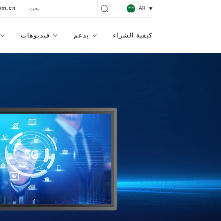
AR
om.cn
كيفية الشراء
يدعم
فيديوهات