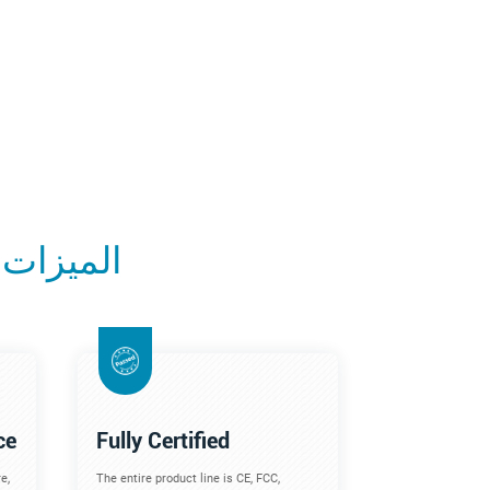
الميزات 
ce
Fully Certified
e,
The entire product line is CE, FCC,