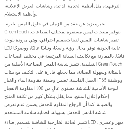
الترفيهية، مثل أنظمة الخدمة الذاتية، وشاشات العرض الإعلانية،
وأنظمة الاستعلام.
بخبرة تزيد عن عقد من الزمان في حلول اللمس، تلتزم
GreenTouch بتوفير منتجات لمس مستقرة لمختلف القطاعات.
تتميز شاشات اللمس لدينا بتصميم احترافي، وهي مزودة بلوحة
LCD عالية الجودة، توفر مجال رؤية واسعًا، وتباينًا عاليًا، ووضوحًا
فائقًا. بالمقارنة مع تكاليف الصيانة المرتفعة في مختلف الصناعات
التقليدية، تتميز شاشة اللمس الصناعية الأصلية من GreenTouch
بالمتانة وسهولة الصيانة، مما يجعلها قادرة على التكيف مع بيئات
العمل القاسية. تضمن وظيفة مقاومة الماء والغبار IP65 ووظيفة
مقاومة الانفجار IK08 للوحة الأمامية للشاشة مستوى عالٍ من
إحكام إغلاق المنتج، مما يقلل بشكل كبير من تكلفة المنتج
والصيانة. كما أن الزجاج المقاوم للخدش يضمن عدم تعرض
شاشة اللمس للخدش بسهولة، لحماية سلامة المستخدم.
تتميز الحافة الخارجية للشاشة بتصميم إضاءة LED مبهر وعصري،