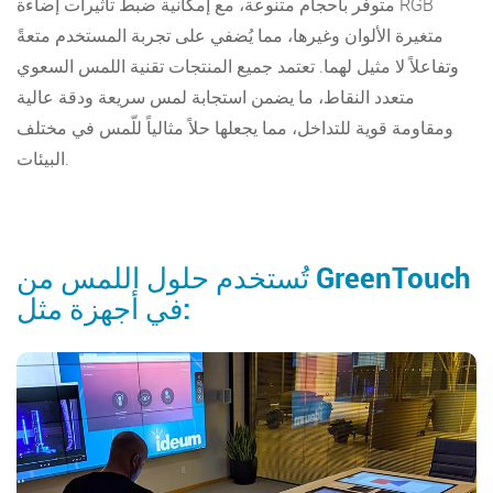
متوفر بأحجام متنوعة، مع إمكانية ضبط تأثيرات إضاءة RGB
متغيرة الألوان وغيرها، مما يُضفي على تجربة المستخدم متعةً
وتفاعلاً لا مثيل لهما. تعتمد جميع المنتجات تقنية اللمس السعوي
متعدد النقاط، ما يضمن استجابة لمس سريعة ودقة عالية
ومقاومة قوية للتداخل، مما يجعلها حلاً مثالياً للّمس في مختلف
البيئات.
تُستخدم حلول اللمس من GreenTouch
في أجهزة مثل: