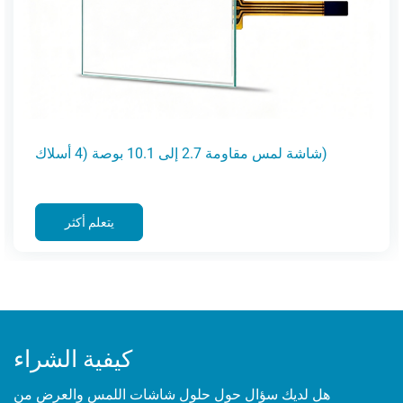
شاشة لمس مقاومة 2.7 إلى 10.1 بوصة (4 أسلاك)
ر
يتعلم أكث
كيفية الشراء
هل لديك سؤال حول حلول شاشات اللمس والعرض من