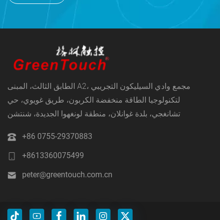
الطابق الثالث، المبنى A2، مجمع وادي السيليكون التجريبي
لتكنولوجيا الطاقة منخفضة الكربون، طريق غويوي، حي
تشانغجي، بلدة غوانلان، منطقة لونغهوا الجديدة، شنتشن
+86 0755-29370883
+8613360075499
peter@greentouch.com.cn