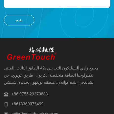
يقدم
الطابق الثالث، المبنى A2، مجمع وادي السيليكون التجريبي
لتكنولوجيا الطاقة منخفضة الكربون، طريق غويوي، حي
تشانغجي، بلدة غوانلان، منطقة لونغهوا الجديدة، شنتشن
+86 0755-29370883
+8613360075499
peter@greentouch.com.cn