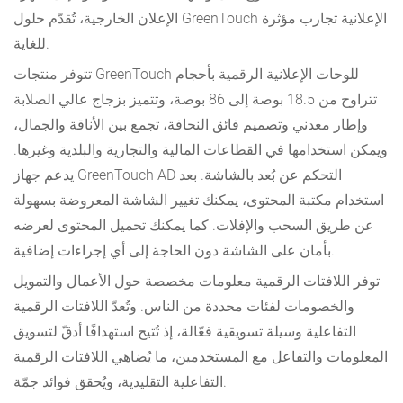
الإعلان الخارجية، تُقدّم حلول GreenTouch الإعلانية تجارب مؤثرة
للغاية.
تتوفر منتجات GreenTouch للوحات الإعلانية الرقمية بأحجام
تتراوح من 18.5 بوصة إلى 86 بوصة، وتتميز بزجاج عالي الصلابة
وإطار معدني وتصميم فائق النحافة، تجمع بين الأناقة والجمال،
ويمكن استخدامها في القطاعات المالية والتجارية والبلدية وغيرها.
يدعم جهاز GreenTouch AD التحكم عن بُعد بالشاشة. بعد
استخدام مكتبة المحتوى، يمكنك تغيير الشاشة المعروضة بسهولة
عن طريق السحب والإفلات. كما يمكنك تحميل المحتوى لعرضه
بأمان على الشاشة دون الحاجة إلى أي إجراءات إضافية.
توفر اللافتات الرقمية معلومات مخصصة حول الأعمال والتمويل
والخصومات لفئات محددة من الناس. وتُعدّ اللافتات الرقمية
التفاعلية وسيلة تسويقية فعّالة، إذ تُتيح استهدافًا أدقّ لتسويق
المعلومات والتفاعل مع المستخدمين، ما يُضاهي اللافتات الرقمية
التفاعلية التقليدية، ويُحقق فوائد جمّة.