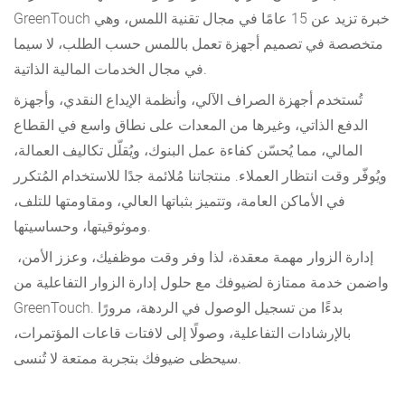
GreenTouch خبرة تزيد عن 15 عامًا في مجال تقنية اللمس، وهي
متخصصة في تصميم أجهزة تعمل باللمس حسب الطلب، لا سيما
في مجال الخدمات المالية الذاتية.
تُستخدم أجهزة الصراف الآلي، وأنظمة الإيداع النقدي، وأجهزة
الدفع الذاتي، وغيرها من المعدات على نطاق واسع في القطاع
المالي، مما يُحسّن كفاءة عمل البنوك، ويُقلّل تكاليف العمالة،
ويُوفّر وقت انتظار العملاء. منتجاتنا مُلائمة جدًا للاستخدام المُتكرر
في الأماكن العامة، وتتميز بثباتها العالي، ومقاومتها للتلف،
وموثوقيتها، وحساسيتها.
إدارة الزوار مهمة معقدة، لذا وفر وقت موظفيك، وعزز الأمن،
واضمن خدمة ممتازة لضيوفك مع حلول إدارة الزوار التفاعلية من
GreenTouch. بدءًا من تسجيل الوصول في الردهة، مرورًا
بالإرشادات التفاعلية، وصولًا إلى لافتات قاعات المؤتمرات،
سيحظى ضيوفك بتجربة ممتعة لا تُنسى.