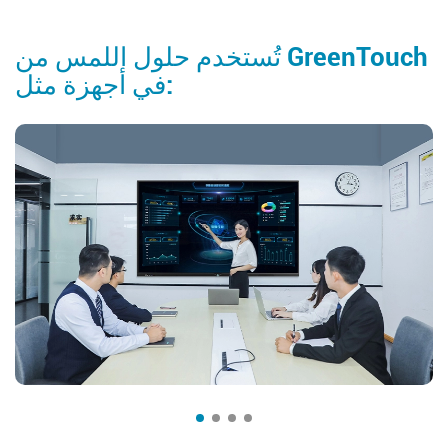
تُستخدم حلول اللمس من GreenTouch
في أجهزة مثل: