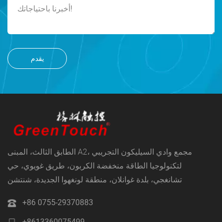
يقدم
الطابق الثالث، المبنى A2، مجمع وادي السيليكون التجريبي
لتكنولوجيا الطاقة منخفضة الكربون، طريق غويوي، حي
تشانغجي، بلدة غوانلان، منطقة لونغهوا الجديدة، شنتشن
+86 0755-29370883
+8613360075499