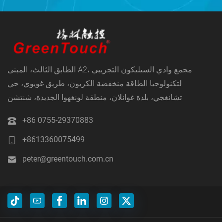
الطابق الثالث، المبنى A2، مجمع وادي السيليكون التجريبي
لتكنولوجيا الطاقة منخفضة الكربون، طريق غويوي، حي
تشانغجي، بلدة غوانلان، منطقة لونغهوا الجديدة، شنتشن
+86 0755-29370883
+8613360075499
peter@greentouch.com.cn