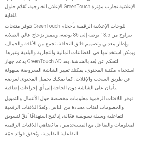
الإعلان الخارجية، تُقدّم حلول GreenTouch الإعلانية تجارب مؤثرة
للغاية.
تتوفر منتجات GreenTouch للوحات الإعلانية الرقمية بأحجام
تتراوح من 18.5 بوصة إلى 86 بوصة، وتتميز بزجاج عالي الصلابة
وإطار معدني وتصميم فائق النحافة، تجمع بين الأناقة والجمال،
ويمكن استخدامها في القطاعات المالية والتجارية والبلدية وغيرها.
يدعم جهاز GreenTouch AD التحكم عن بُعد بالشاشة. بعد
استخدام مكتبة المحتوى، يمكنك تغيير الشاشة المعروضة بسهولة
عن طريق السحب والإفلات. كما يمكنك تحميل المحتوى لعرضه
بأمان على الشاشة دون الحاجة إلى أي إجراءات إضافية.
توفر اللافتات الرقمية معلومات مخصصة حول الأعمال والتمويل
والخصومات لفئات محددة من الناس. وتُعدّ اللافتات الرقمية
التفاعلية وسيلة تسويقية فعّالة، إذ تُتيح استهدافًا أدقّ لتسويق
المعلومات والتفاعل مع المستخدمين، ما يُضاهي اللافتات الرقمية
التفاعلية التقليدية، ويُحقق فوائد جمّة.