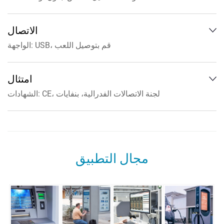
الدقة: 32768 × 32768
درجة حرارة التشغيل: -10 درجة مئوية إلى 50 درجة مئوية
سرعة الاستجابة: <10 مللي ثانية
تخزين درجة الحرارة: -20 درجة مئوية إلى 60 درجة مئوية
الاتصال
تقنية اللمس: IR Touch 10 نقاط
الرطوبة: 90% رطوبة نسبية، لا يوجد تكثيف
الواجهة: USB، قم بتوصيل اللعب
كائن اللمس: قطره> 7 مم
نظام دعم اللمس: ويندوز، أندرويد، لينكس
امتثال
الشهادات: CE، لجنة الاتصالات الفدرالية، بنفايات
الأداء: لا تدخل، ومكافحة الضوء
مجال التطبيق