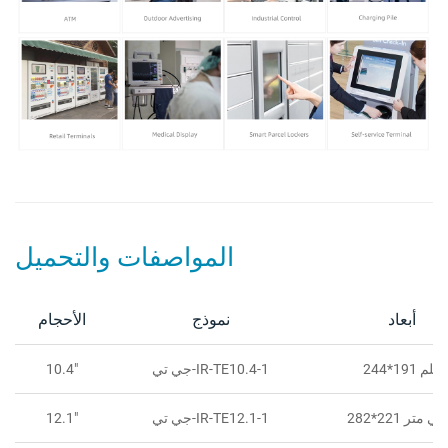
المواصفات والتحميل
أبعاد
نموذج
الأحجام
244*191 ملم
جي تي-IR-TE10.4-1
10.4"
*221 مللي متر
جي تي-IR-TE12.1-1
12.1"