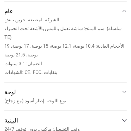
عام
الشركة المصنعة: جرين تاتش
اسم المنتج: شاشة تعمل باللمس بالأشعة تحت الحمراء (سلسلة
TE)
الأحجام العادية: 10.4 بوصة، 12.1 بوصة، 15 بوصة، 17 بوصة، 19
بوصة، 21.5 بوصة
الضمان: 1-3 سنوات
الشهادات: CE، FCC، بنفايات
لوحة
نوع اللوحة: إطار أسود (مع زجاج)
المواد: إطار ألومنيوم أسود + زجاج
الحجم القطري: 10.4 إلى 21.5 بوصة
البيئية
نسبة الارتفاع: 4:3,5:4,16:9
وقت التشغيل: ماكس. بدون توقف 24/7