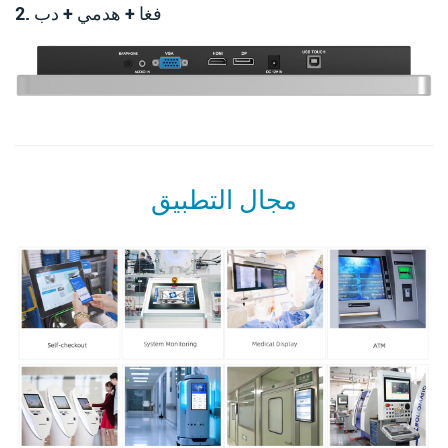
2. فغا + هدمي + دب
مجال التطبيق