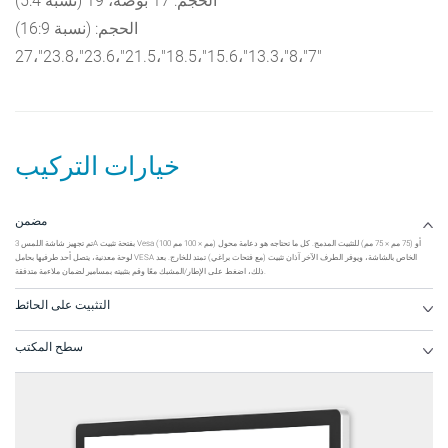
(نسبة 5:4) الحجم: 17 بوصة، 19
(نسبة 16:9) الحجم:
7"،8"،13.3"،15.6"،18.5"،21.5"،23.6"،23.8"،27"
خيارات التركيب
مضمن
تم تجهيز شاشة اللمس 3A بفتحة تثبيت Vesa (100 مم × 100 مم) أو (75 مم × 75 مم) للتثبيت المدمج. كل ما تحتاجه هو دعامة محول
لوحة معدنية، يتصل أحد طرفيها بحامل VESA الخاص بالشاشة، ويوفر الطرف الآخر آذان تثبيت (مع فتحات براغي) تمتد للخارج. بعد
ذلك، اضغط على الإطار/المشبك معًا وقم بتثبيته بمسامير لضمان ملاءمة متدفقة.
التثبيت على الحائط
سطح المكتب