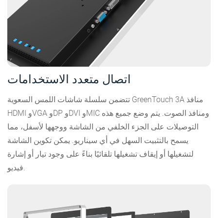
اتصال متعدد الاستخدامات
تتضمن سلسلة شاشات اللمس السعوية GreenTouch 3A منافذ
HDMI وVGA وDP وDVI وMIC ومنافذ الصوت. يتم وضع جميع هذه
التوصيلات على الجزء الخلفي من الشاشة ووجهها لأسفل، مما
يسمح بالتثبيت السهل في أي سيناريو. يمكن تكوين الشاشة
لتشغيلها أو إيقاف تشغيلها تلقائيًا بناءً على وجود تيار أو إشارة
فيديو.