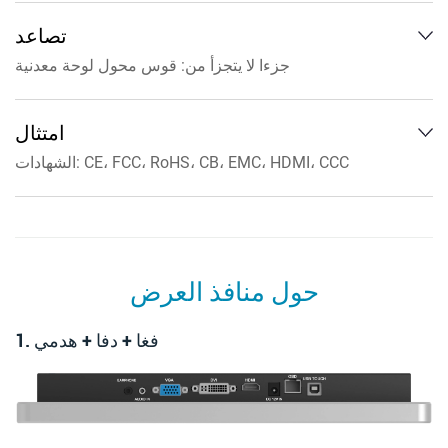
نظام دعم اللمس: ويندوز، أندرويد، لينكس
منافذ العرض 2: سماعة الأذن، مدخل الصوت، VGA، HDMI، DP،
تصاعد
مدخل DC، النوع B (USB)
جزءا لا يتجزأ من: قوس محول لوحة معدنية
التثبيت على الحائط: VESA 75x75/100x100 ملم
سطح المكتب: حامل تثبيت VESA
امتثال
الشهادات: CE، FCC، RoHS، CB، EMC، HDMI، CCC
المعايير: مقاوم للماء/الغبار IP65، مقاوم للانفجار IK06
حول منافذ العرض
1. فغا + دفا + هدمي